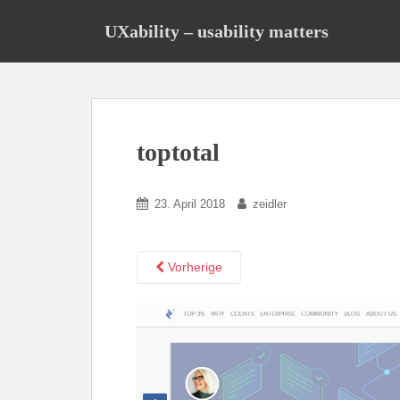
S
UXability – usability matters
k
i
p
t
o
m
toptotal
a
i
23. April 2018
zeidler
n
c
o
Vorherige
n
t
e
n
t