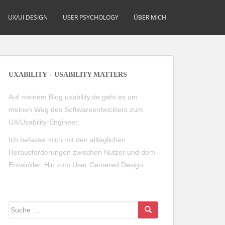
UX/UI DESIGN
USER PSYCHOLOGY
ÜBER MICH
UXABILITY – USABILITY MATTERS
Auf meinem Blog uxability.de geht es um
meinen Weg des Softwareentwicklers zum
UX/Usability-Engineer.
Ich befasse mich mit den alltäglichen
Herausforderungen zwischen Nutzer und dem
Entwickler. Hin zum User Centered Design.
Suche
nach: