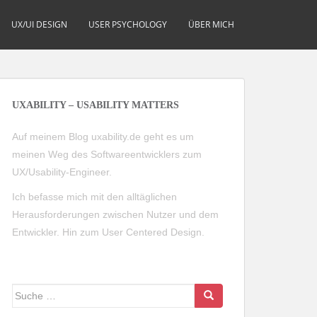
UX/UI DESIGN
USER PSYCHOLOGY
ÜBER MICH
UXABILITY – USABILITY MATTERS
Auf meinem Blog uxability.de geht es um
meinen Weg des Softwareentwicklers zum
UX/Usability-Engineer.
Ich befasse mich mit den alltäglichen
Herausforderungen zwischen Nutzer und dem
Entwickler. Hin zum User Centered Design.
Suche
nach: