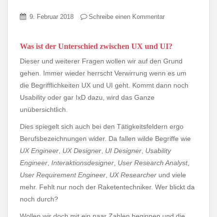
9. Februar 2018
Schreibe einen Kommentar
Was ist der Unterschied zwischen UX und UI?
Dieser und weiterer Fragen wollen wir auf den Grund
gehen. Immer wieder herrscht Verwirrung wenn es um
die Begrifflichkeiten UX und UI geht. Kommt dann noch
Usability oder gar IxD dazu, wird das Ganze
unübersichtlich.
Dies spiegelt sich auch bei den Tätigkeitsfeldern ergo
Berufsbezeichnungen wider. Da fallen wilde Begriffe wie
UX Engineer
,
UX Designer
,
UI Designer
,
Usability
Engineer
,
Interaktionsdesigner
,
User Research Analyst
,
User Requirement Engineer
,
UX Researcher
und viele
mehr. Fehlt nur noch der Raketentechniker. Wer blickt da
noch durch?
Wollen wir doch mit ein paar Zahlen beginnen und die